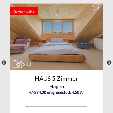
Zu verkaufen
Z
x11
HAUS
5
Zimmer
Hagen
+/-294.00 m², grundstück 4.50 Ar