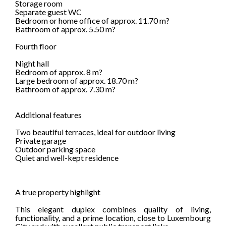
Storage room
Separate guest WC
Bedroom or home office of approx. 11.70 m?
Bathroom of approx. 5.50 m?
Fourth floor
Night hall
Bedroom of approx. 8 m?
Large bedroom of approx. 18.70 m?
Bathroom of approx. 7.30 m?
Additional features
Two beautiful terraces, ideal for outdoor living
Private garage
Outdoor parking space
Quiet and well-kept residence
A true property highlight
This elegant duplex combines quality of living,
functionality, and a prime location, close to Luxembourg