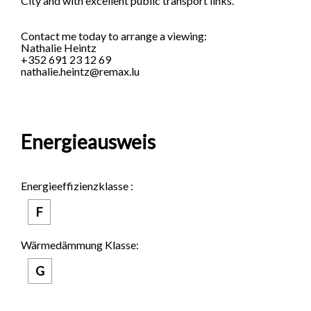
City and with excellent public transport links.
Contact me today to arrange a viewing:
Nathalie Heintz
+352 691 23 12 69
nathalie.heintz@remax.lu
Energieausweis
Energieeffizienzklasse :
F
Wärmedämmung Klasse:
G