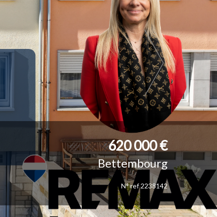
620 000 €
Bettembourg
N° ref 2238142