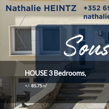
HOUSE
3
Bedrooms,
+/-
85.75
m²