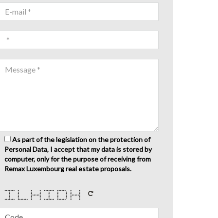
As part of the legislation on the protection of
Personal Data, I accept that my data is stored by
computer, only for the purpose of receiving from
Remax Luxembourg real estate proposals.
******* * * * ******* ****** * *
* * * * * * * * *
* * * * * * * * *
* * ******* * * * *******
* * * * * * * * *
* * * * * * * * *
******* ******* * * ******* ****** * *