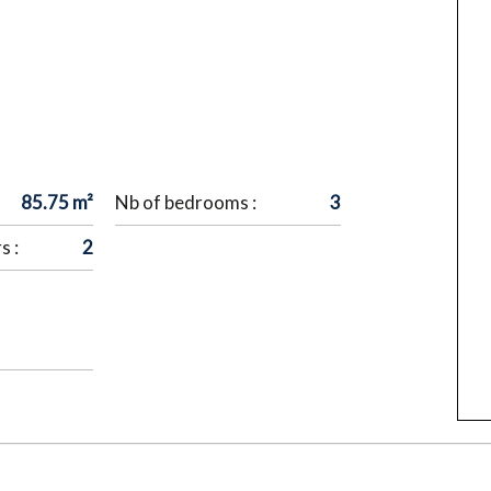
85.75 m²
Nb of bedrooms :
3
s :
2