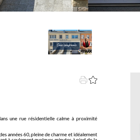
dans une rue résidentielle calme à proximité
es années 60, pleine de charme et idéalement
tant à seulement quelques minutes à pied de la