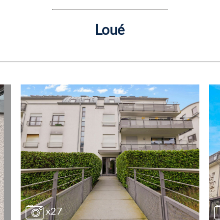
Loué
x27