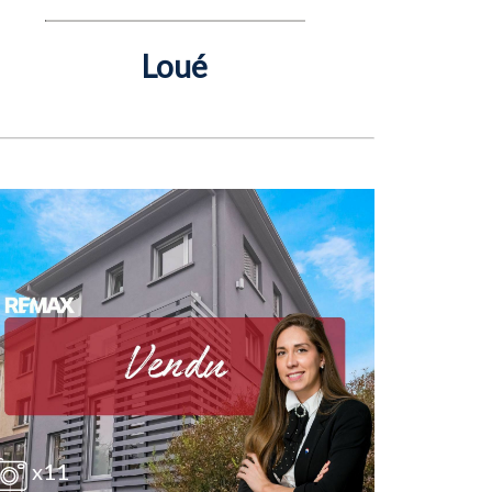
Loué
x11