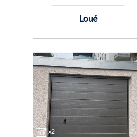
Loué
x2