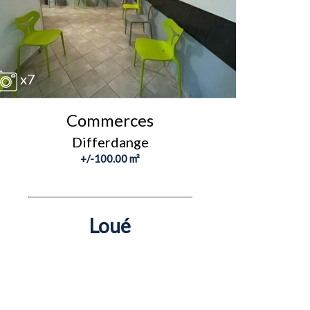
x7
Commerces
Differdange
+/-100.00 m²
Loué