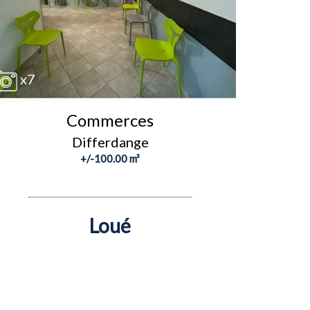
x7
Commerces
Differdange
+/-100.00 m²
Loué