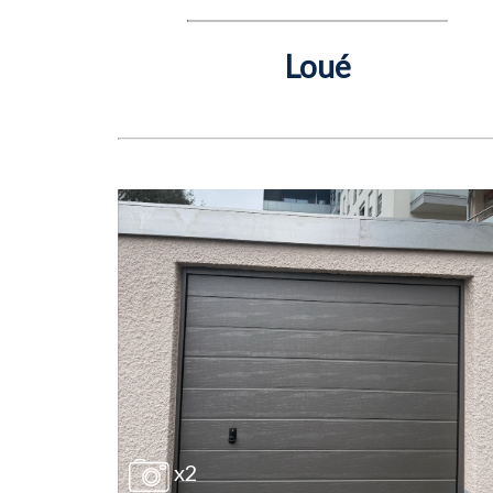
Loué
x2