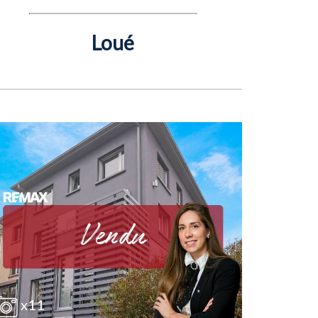
Loué
x11