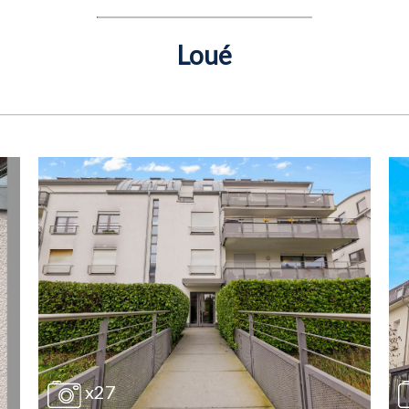
Loué
x27