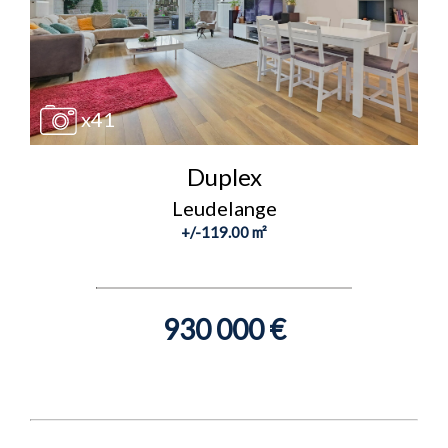
x41
Duplex
Leudelange
+/-119.00 m²
930 000 €