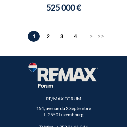
525 000 €
1
2
3
4
...
RE/MAX FORUM
154, avenue du X Septembre
L- 2550 Luxembourg
Telefon
: +352 26 11 3 11