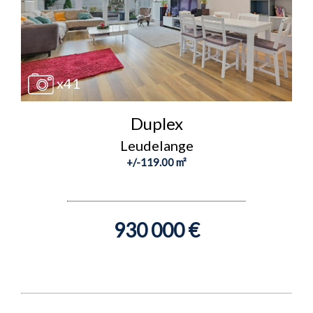
x41
Duplex
Leudelange
+/-119.00 m²
930 000 €