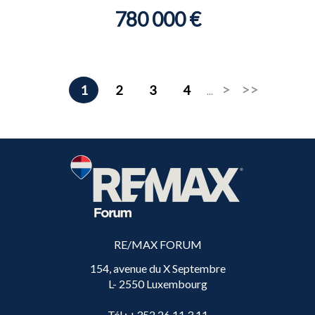
780 000 €
1
2
3
4
...
RE/MAX FORUM
154, avenue du X Septembre
L- 2550 Luxembourg
Tél
: +352 26 11 3 11