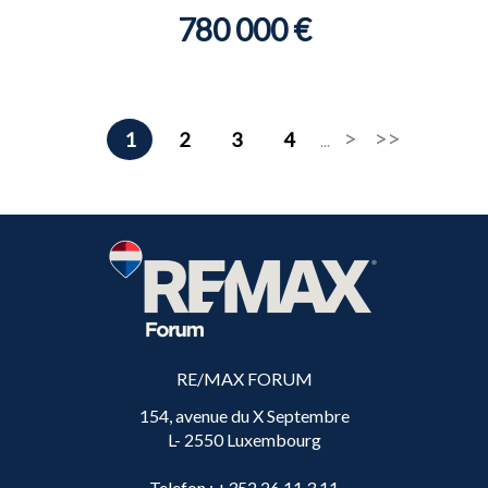
780 000 €
1
2
3
4
...
RE/MAX FORUM
154, avenue du X Septembre
L- 2550 Luxembourg
Telefon
: +352 26 11 3 11