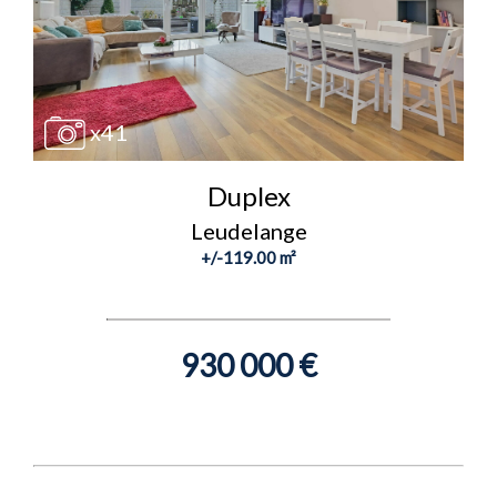
x41
Duplex
Leudelange
+/-119.00 m²
930 000 €