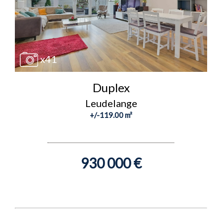
x41
Duplex
Leudelange
+/-119.00 m²
930 000 €