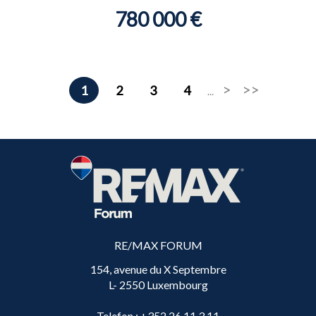
780 000 €
1
2
3
4
...
RE/MAX FORUM
154, avenue du X Septembre
L- 2550 Luxembourg
Telefon
: +352 26 11 3 11