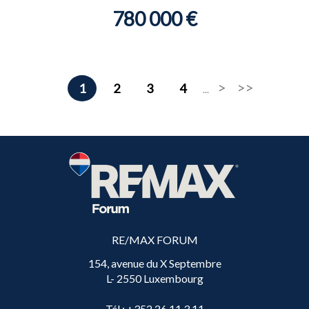
780 000 €
1
2
3
4
...
RE/MAX FORUM
154, avenue du X Septembre
L- 2550 Luxembourg
Tél
: +352 26 11 3 11