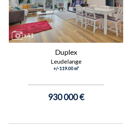
x41
Duplex
Leudelange
+/-119.00 m²
930 000 €