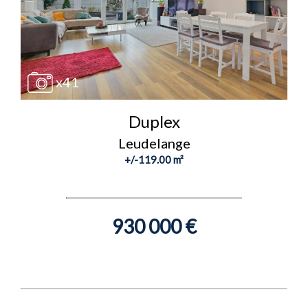
x41
Duplex
Leudelange
+/-119.00 m²
930 000 €