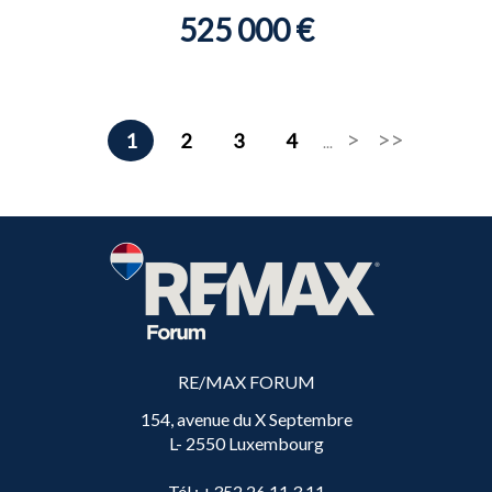
525 000 €
1
2
3
4
...
RE/MAX FORUM
154, avenue du X Septembre
L- 2550 Luxembourg
Tél
: +352 26 11 3 11