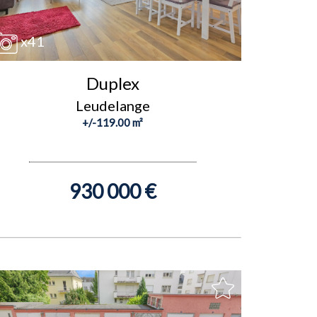
x41
Duplex
Leudelange
+/-119.00 m²
930 000 €