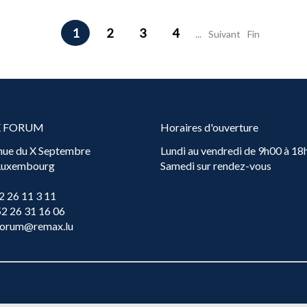
1
2
3
4
...
Suivant
Fin
X FORUM
Horaires d'ouverture
nue du X Septembre
Lundi au vendredi de 9h00 à 18
 Luxembourg
Samedi sur rendez-vous
2 26 11 3 11
52 26 31 16 06
forum@remax.lu