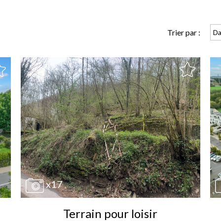
Trier par :
Da
x17
Terrain pour loisir