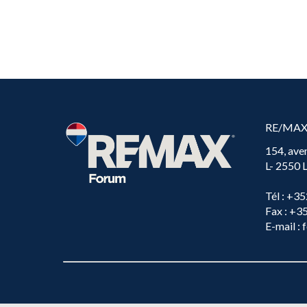
RE/MA
154, ave
L- 2550
Tél
: +35
Fax
: +3
E-mail
: 