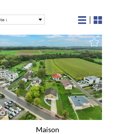
te ↓
x19
Maison