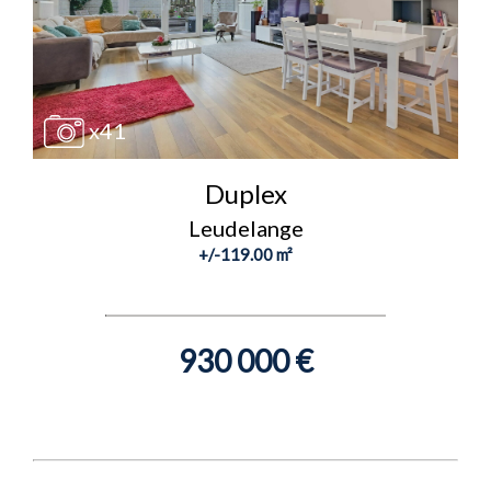
x41
Duplex
Leudelange
+/-119.00 m²
930 000 €