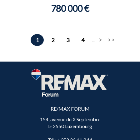
780 000 €
1
2
3
4
...
RE/MAX FORUM
154, avenue du X Septembre
L- 2550 Luxembourg
Tél
: +352 26 11 3 11