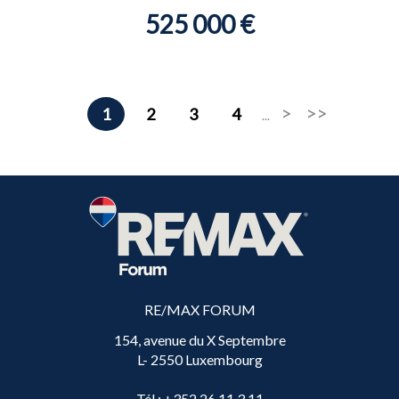
525 000 €
1
2
3
4
...
RE/MAX FORUM
154, avenue du X Septembre
L- 2550 Luxembourg
Tél
: +352 26 11 3 11