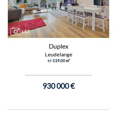
x41
Duplex
Leudelange
+/-119.00 m²
930 000 €