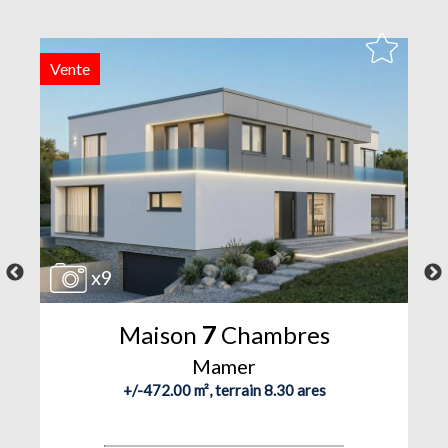
Vente
V
x9
Maison
7
Chambres
Mamer
+/-472.00 m², terrain 8.30 ares