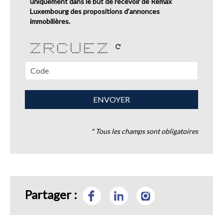
uniquement dans le but de recevoir de Remax
Luxembourg des propositions d’annonces
immobilières.
******* ****** ***** * * ******* *******
* * * * * * * * *
* * * * * * * *
* ****** * * * **** *
* * * * * * * *
* * * * * * * * *
******* * * ***** ***** ******* *******
* Tous les champs sont obligatoires
Partager :