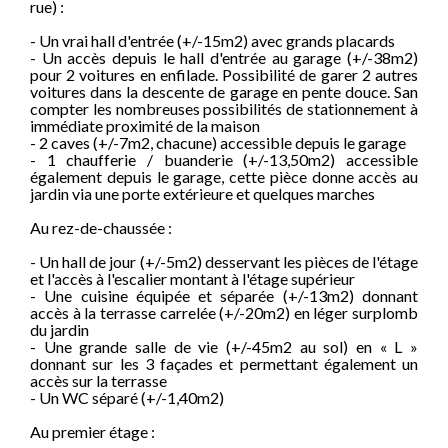
rue) :
- Un vrai hall d'entrée (+/-15m2) avec grands placards
- Un accès depuis le hall d'entrée au garage (+/-38m2)
pour 2 voitures en enfilade. Possibilité de garer 2 autres
voitures dans la descente de garage en pente douce. San
compter les nombreuses possibilités de stationnement à
immédiate proximité de la maison
- 2 caves (+/-7m2, chacune) accessible depuis le garage
- 1 chaufferie / buanderie (+/-13,50m2) accessible
également depuis le garage, cette pièce donne accès au
jardin via une porte extérieure et quelques marches
Au rez-de-chaussée :
- Un hall de jour (+/-5m2) desservant les pièces de l'étage
et l'accès à l'escalier montant à l'étage supérieur
- Une cuisine équipée et séparée (+/-13m2) donnant
accès à la terrasse carrelée (+/-20m2) en léger surplomb
du jardin
- Une grande salle de vie (+/-45m2 au sol) en « L »
donnant sur les 3 façades et permettant également un
accès sur la terrasse
- Un WC séparé (+/-1,40m2)
Au premier étage :