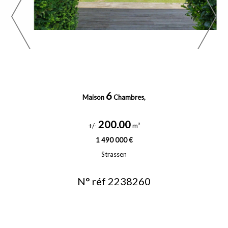
6
Maison
Chambres,
200.00
+/-
m²
1 490 000 €
Strassen
N° réf 2238260