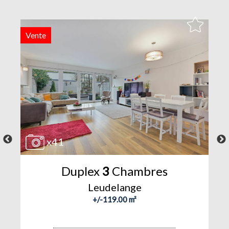
Vente
V
x41
Duplex
3
Chambres
Leudelange
+/-119.00 m²