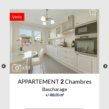
Vente
V
x18
APPARTEMENT
2
Chambres
Bascharage
+/-88.00 m²