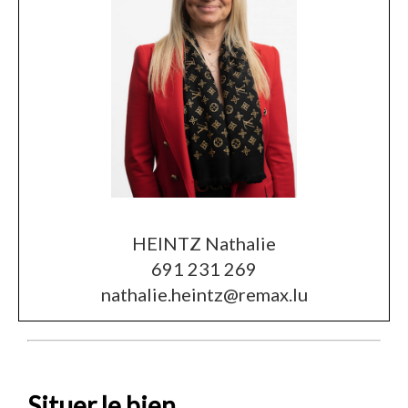
HEINTZ Nathalie
691 231 269
nathalie.heintz@remax.lu
Situer le bien