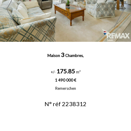
3
Maison
Chambres,
175.85
+/-
m²
1 490 000 €
Remerschen
N° réf 2238312