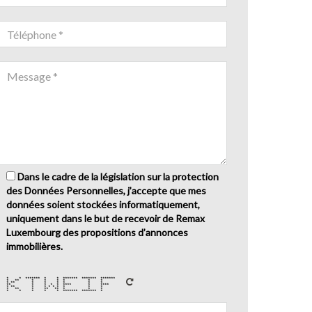
Dans le cadre de la législation sur la protection
des Données Personnelles, j’accepte que mes
données soient stockées informatiquement,
uniquement dans le but de recevoir de Remax
Luxembourg des propositions d’annonces
immobilières.
* * ******* * * ******* ******* *******
* ** * * * * * *
* ** * * * * * *
** * * * * **** * ****
* ** * * * * * * * *
* ** * ** ** * * *
* * * * * ******* ******* *