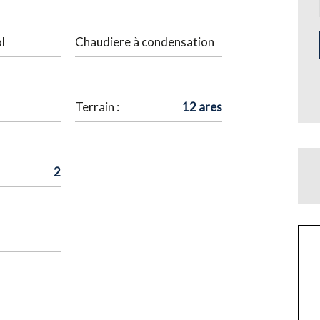
l
Chaudiere à condensation
Terrain :
12 ares
2