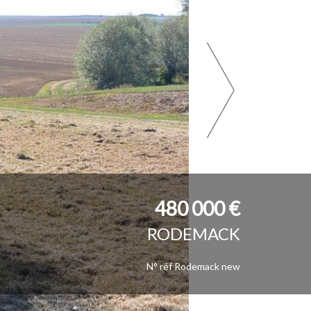
480 000 €
RODEMACK
N° réf Rodemack new