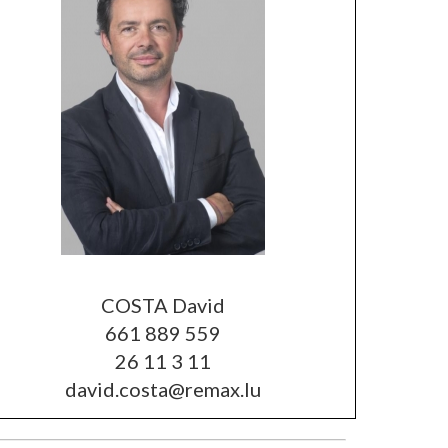
COSTA David
661 889 559
26 11 3 11
david.costa@remax.lu