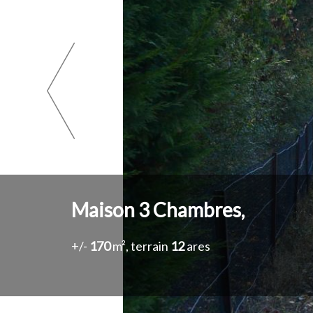
Maison
3
Chambres,
+/-
170
m², terrain
12
ares