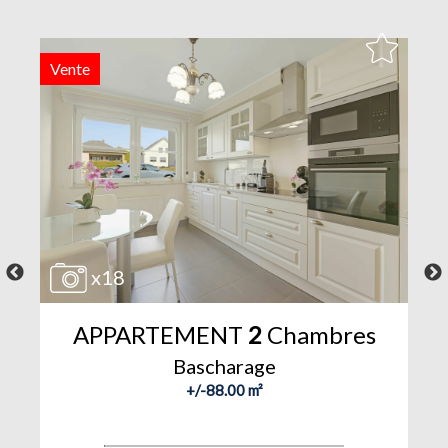
Vente
V
x18
APPARTEMENT
2
Chambres
Bascharage
+/-88.00 m²